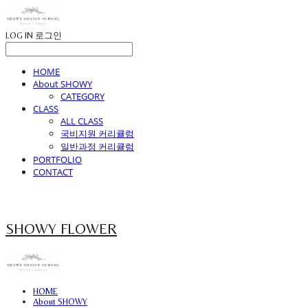
LOG IN
로그인
HOME
About SHOWY
CATEGORY
CLASS
ALL CLASS
국비지원 커리큘럼
일반과정 커리큘럼
PORTFOLIO
CONTACT
SHOWY FLOWER
HOME
About SHOWY