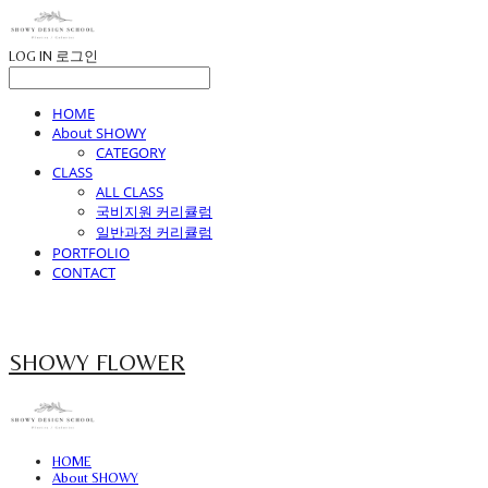
LOG IN
로그인
HOME
About SHOWY
CATEGORY
CLASS
ALL CLASS
국비지원 커리큘럼
일반과정 커리큘럼
PORTFOLIO
CONTACT
SHOWY FLOWER
HOME
About SHOWY